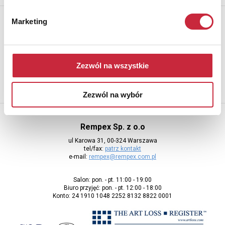
Newsletter
Marketing
Aby otrzymywać informacje o nowych aukcjach, prosimy podać
adres e-mail
Zezwól na wszystkie
Zezwól na wybór
Rempex Sp. z o.o
ul Karowa 31, 00-324 Warszawa
tel/fax:
patrz kontakt
e-mail:
rempex@rempex.com.pl
Salon: pon. - pt. 11:00 - 19:00
Biuro przyjęć: pon. - pt. 12:00 - 18:00
Konto: 24 1910 1048 2252 8132 8822 0001