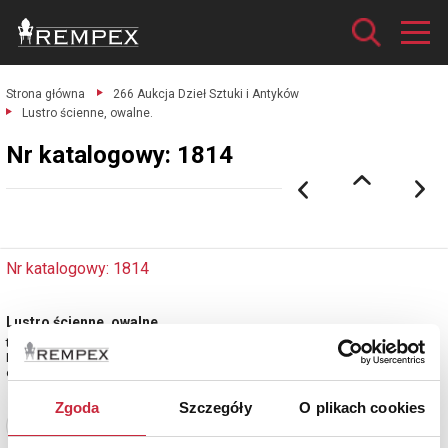
Strona główna
266 Aukcja Dzieł Sztuki i Antyków
Lustro ścienne, owalne.
Nr katalogowy: 1814
Nr katalogowy: 1814
Lustro ścienne, owalne
tafla lustrzana, drewno, gipsatura, złocenie; wys. 52,5 cm, szer. 63 cm;
Europa Zachodnia, Włochy?; XX w.
estymacja: 1 800 - 2 200 zł
Zgoda
Szczegóły
O plikach cookies
Zobacz pełne informacje