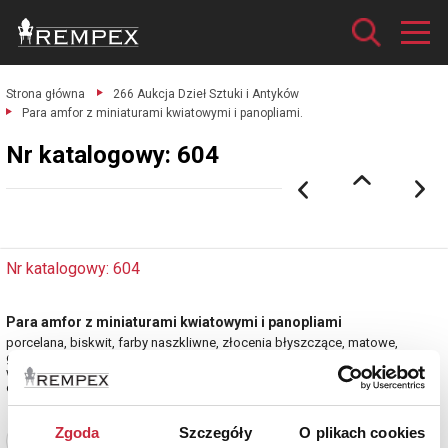
Strona główna
266 Aukcja Dzieł Sztuki i Antyków
Para amfor z miniaturami kwiatowymi i panopliami.
Nr katalogowy: 604
Nr katalogowy: 604
Para amfor z miniaturami kwiatowymi i panopliami
porcelana, biskwit, farby naszkliwne, złocenia błyszczące, matowe,
grawerowane;
wys. 43 cm; Nieustalona manufaktura europejska, Rosja?, 2 ćw. XIX w.
estymacja: 9 000 - 11 000 zł
Zgoda
Szczegóły
O plikach cookies
Zobacz pełne informacje