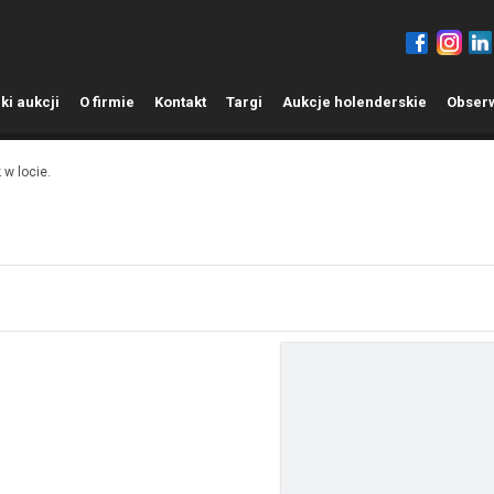
ki aukcji
O
firmie
K
ontakt
T
argi
A
ukcje holenderskie
O
bser
 w locie.