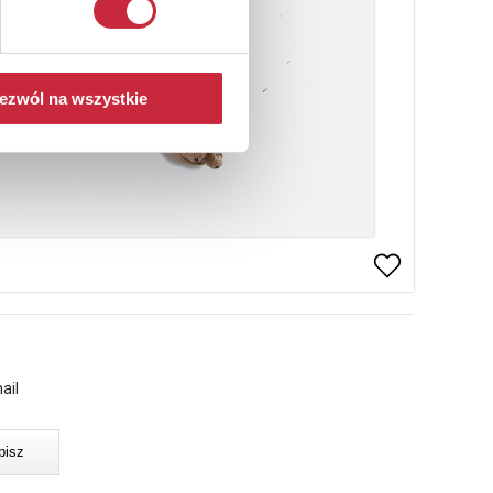
ezwól na wszystkie
ail