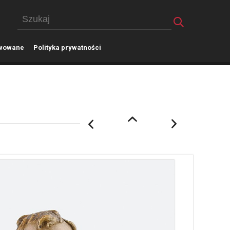
wowane
P
olityka prywatności