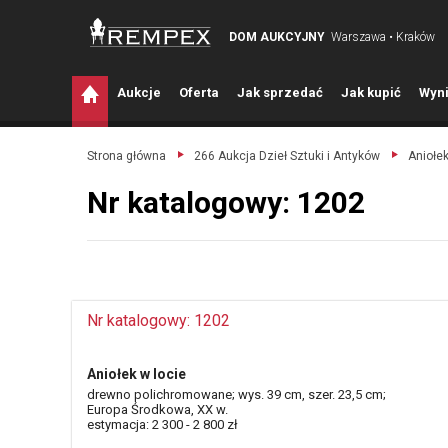
DOM AUKCYJNY
Warszawa • Kraków
A
ukcje
O
ferta
J
ak sprzedać
J
ak kupić
W
yni
Strona główna
266 Aukcja Dzieł Sztuki i Antyków
Aniołek
Nr katalogowy: 1202
Nr katalogowy: 1202
Aniołek w locie
drewno polichromowane; wys. 39 cm, szer. 23,5 cm;
Europa Środkowa, XX w.
estymacja: 2 300 - 2 800 zł