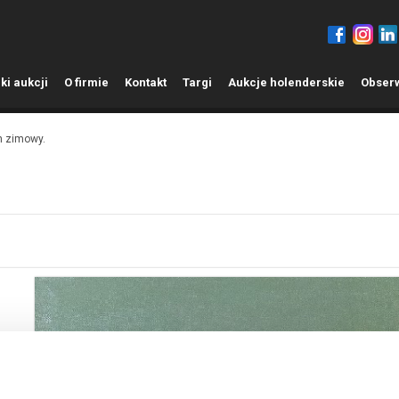
ki aukcji
O
firmie
K
ontakt
T
argi
A
ukcje holenderskie
O
bser
n zimowy.