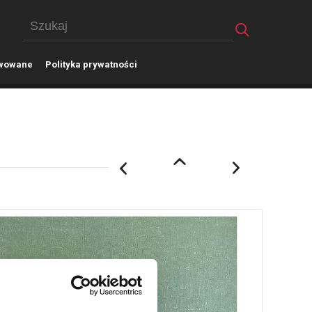
wowane
P
olityka prywatności