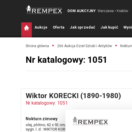
DOM AUKCYJNY
Warszawa • Kraków
A
ukcje
O
ferta
J
ak sprzedać
J
ak kupić
W
yni
Strona główna
266 Aukcja Dzieł Sztuki i Antyków
Noktur
Nr katalogowy: 1051
Wiktor KORECKI (1890-1980)
Nr katalogowy: 1051
Nokturn zimowy
olej, płótno; 62 x 92 cm;
sygn. l. d.: WIKTOR KORECKI.