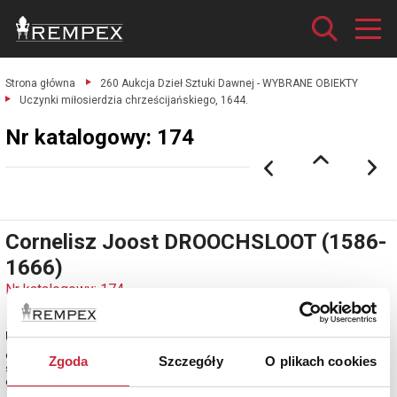
Strona główna
260 Aukcja Dzieł Sztuki Dawnej - WYBRANE OBIEKTY
Uczynki miłosierdzia chrześcijańskiego, 1644.
Nr katalogowy: 174
Cornelisz Joost DROOCHSLOOT (1586-
1666)
Nr katalogowy: 174
Uczynki miłosierdzia chrześcijańskiego, 1644
obraz olejny na płótnie, dublaż woskowy; 102,5 x 152 cm;
Zgoda
Szczegóły
O plikach cookies
sygn. i dat. u dołu (na dnie beczki): Drooch / Sloot / 164(6 ?)
estymacja: 300 000 - 350 000 zł