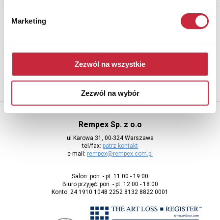
Newsletter
Marketing
Aby otrzymywać informacje o nowych aukcjach, prosimy podać
adres e-mail
Zezwól na wszystkie
Zezwól na wybór
Rempex Sp. z o.o
ul Karowa 31, 00-324 Warszawa
tel/fax:
patrz kontakt
e-mail:
rempex@rempex.com.pl
Salon: pon. - pt. 11:00 - 19:00
Biuro przyjęć: pon. - pt. 12:00 - 18:00
Konto: 24 1910 1048 2252 8132 8822 0001