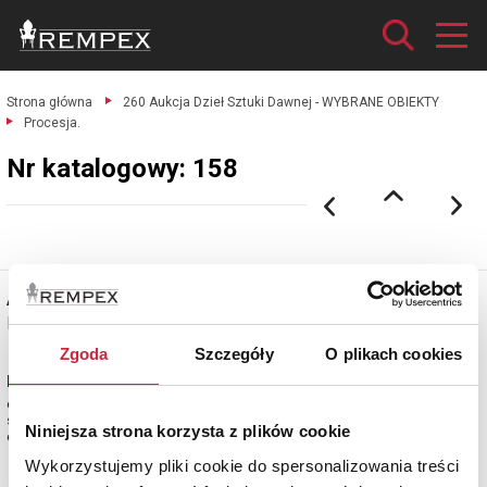
Strona główna
260 Aukcja Dzieł Sztuki Dawnej - WYBRANE OBIEKTY
Procesja.
Nr katalogowy: 158
Antoni GRAMATYKA (1841-1922)
Nr katalogowy: 158
Zgoda
Szczegóły
O plikach cookies
Procesja
olej, płótno; 45 x 104,5 cm;
sygn. l. d.: A. Gramatyka.
Niniejsza strona korzysta z plików cookie
estymacja: 23 000 - 30 000 zł
Wykorzystujemy pliki cookie do spersonalizowania treści