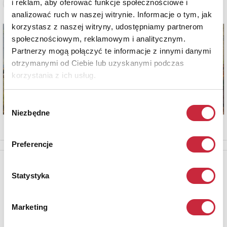
i reklam, aby oferować funkcje społecznościowe i
Zobacz pełne informacje
analizować ruch w naszej witrynie. Informacje o tym, jak
korzystasz z naszej witryny, udostępniamy partnerom
społecznościowym, reklamowym i analitycznym.
Partnerzy mogą połączyć te informacje z innymi danymi
otrzymanymi od Ciebie lub uzyskanymi podczas
korzystania z ich usług.
Wybór
Niezbędne
zgody
Preferencje
Newsletter
Statystyka
Aby otrzymywać informacje o nowych aukcjach, prosimy podać
adres e-mail
Marketing