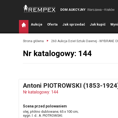
DOM AUKCYJNY
Warszawa • Kraków
A
ukcje
O
ferta
J
ak sprzedać
J
ak kupić
W
yni
Strona główna
260 Aukcja Dzieł Sztuki Dawnej - WYBRANE 
Nr katalogowy: 144
Antoni PIOTROWSKI (1853-1924
Nr katalogowy: 144
Scena przed polowaniem
olej, płótno dublowane; 65 x 100 cm;
sygn. l. d.: A. PIOTROWSKI.