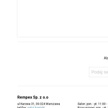
Ab
Rempex Sp. z o.o
ul Karowa 31, 00-324 Warszawa
Salon: pon. - pt. 11:00 -
tel/fax:
patrz kontakt
Biuro przyjęć: pon. - pt.