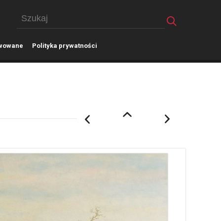
wowane
P
olityka prywatności