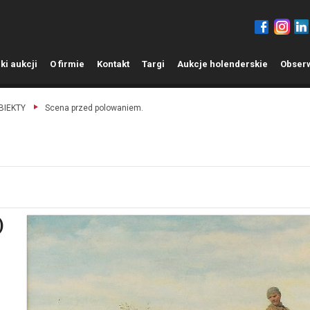
ki aukcji
O
firmie
K
ontakt
T
argi
A
ukcje holenderskie
O
bser
OBIEKTY
Scena przed polowaniem.
)