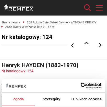
Strona główna
260 Aukcja Dzieł Sztuki Dawnej - WYBRANE OBIEKTY
Żółte kwiaty w wazonie, lata 20. XX w..
Nr katalogowy: 124
Henryk HAYDEN (1883-1970)
Nr katalogowy: 124
Żółte kwiaty w wazonie, lata 20. XX w.
olej, deska, 36,5 x 44,5 cm (w świetle oprawy);
sygn. p. d.: Hayden;
estymacja: 21 000 - 28 000 zł
Zgoda
Szczegóły
O plikach cookies