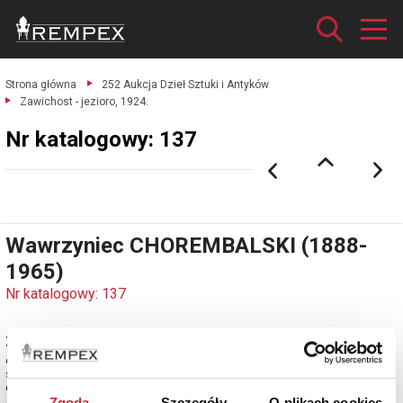
Strona główna
252 Aukcja Dzieł Sztuki i Antyków
Zawichost - jezioro, 1924.
Nr katalogowy: 137
Wawrzyniec CHOREMBALSKI (1888-
1965)
Nr katalogowy: 137
Zawichost - jezioro, 1924
olej, płótno; 51 x 71,5 cm;
sygn., dat. i opisany p. d.: W.Chorembalski / 1924 / ZAWICHOST;
estymacja: 3 600 - 4 800 zł
Zgoda
Szczegóły
O plikach cookies