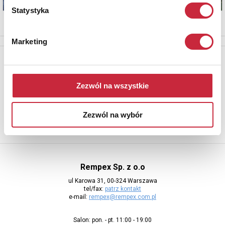
Statystyka
Marketing
Newsletter
Aby otrzymywać informacje o nowych aukcjach, prosimy podać
Zezwól na wszystkie
adres e-mail
Zezwól na wybór
Rempex Sp. z o.o
ul Karowa 31, 00-324 Warszawa
tel/fax:
patrz kontakt
e-mail:
rempex@rempex.com.pl
Salon: pon. - pt. 11:00 - 19:00