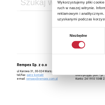
Wykorzystujemy pliki cookie 
ruch w naszej witrynie. Inf
reklamowym i analitycznym. 
uzyskanymi podczas korzysta
Ab
Wybór
Niezbędne
zgody
Rempex Sp. z o.o
ul Karowa 31, 00-324 Warszawa
Salon: pon. - pt. 11:00 -
tel/fax:
patrz kontakt
Biuro przyjęć: pon. - pt.
e-mail:
rempex@rempex.com.pl
Konto: 24 1910 1048 