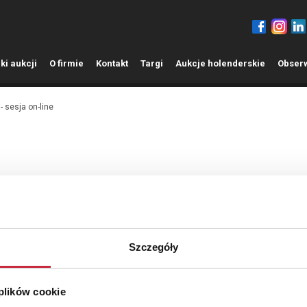
ki aukcji
O
firmie
K
ontakt
T
argi
A
ukcje holenderskie
O
bser
- sesja on-line
Szkło i porcelana
Platery i srebra
Varia
Meble
Szczegóły
Wyników na stronę:
Oferta w mieście:
 plików cookie