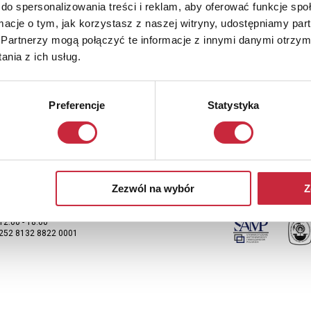
do spersonalizowania treści i reklam, aby oferować funkcje sp
ormacje o tym, jak korzystasz z naszej witryny, udostępniamy p
Partnerzy mogą połączyć te informacje z innymi danymi otrzym
Newsletter
nia z ich usług.
y otrzymywać informacje o nowych aukcjach, prosimy podać adres e-m
Preferencje
Statystyka
Zezwól na wybór
Z
 19:00
 12:00 - 18:00
2252 8132 8822 0001