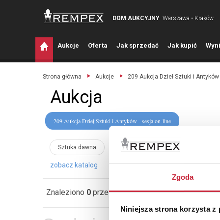
DOM AUKCYJNY
Warszawa • Kraków
A
ukcje
O
ferta
J
ak sprzedać
J
ak kupić
W
yni
Strona główna
Aukcje
209 Aukcja Dzieł Sztuki i Antyków 
Aukcja
209 Aukcja Dzieł Sztuki i Antyków - sesja on-line
Sztuka dawna
Sztuka współczesna
Rzeźba
zobacz katalog
zobacz zasady
Zgoda
Znaleziono
0
przedmiotów
Sortuj wg:
Niniejsza strona korzysta z