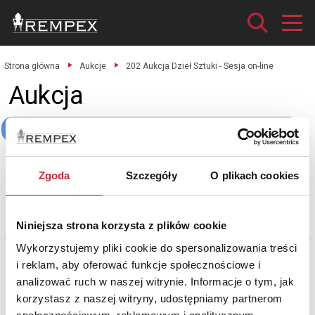
Strona główna
Aukcje
202 Aukcja Dzieł Sztuki - Sesja on-line
Aukcja
202 Aukcja Dzieł Sztuki - Sesja on-line
Sztuka dawna
Sztuka współczesna
Rzeźba
Zgoda
Szczegóły
O plikach cookies
Szkło i porcelana
Platery i srebra
Varia
Meble
zobacz katalog
Niniejsza strona korzysta z plików cookie
Wykorzystujemy pliki cookie do spersonalizowania treści
Znaleziono
0
przedmiotów
i reklam, aby oferować funkcje społecznościowe i
analizować ruch w naszej witrynie. Informacje o tym, jak
Sortuj wg:
korzystasz z naszej witryny, udostępniamy partnerom
Wyników na stronę: