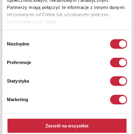
społecznościowym, reklamowym i analitycznym.
Partnerzy mogą połączyć te informacje z innymi danymi
Oferta w mieście:
otrzymanymi od Ciebie lub uzyskanymi podczas
korzystania z ich usług.
Wybór
Niezbędne
zgody
Newsletter
Aby otrzymywać informacje o nowych aukcjach, prosimy podać
Preferencje
adres e-mail
Statystyka
Marketing
Rempex Sp. z o.o
ul Karowa 31, 00-324 Warszawa
Zezwól na wszystkie
tel/fax:
patrz kontakt
e-mail:
rempex@rempex.com.pl