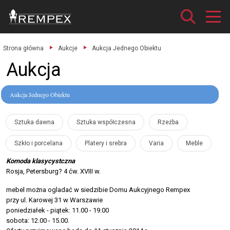
Strona główna
Aukcje
Aukcja Jednego Obiektu
Aukcja
Aukcja Jednego Obiektu
Sztuka dawna
Sztuka współczesna
Rzeźba
Szkło i porcelana
Platery i srebra
Varia
Meble
Komoda klasycystczna
Rosja, Petersburg? 4 ćw. XVIII w.
mebel można ogladać w siedzibie Domu Aukcyjnego Rempex
przy ul. Karowej 31 w Warszawie
poniedziałek - piątek: 11.00 - 19.00
sobota: 12.00 - 15.00.