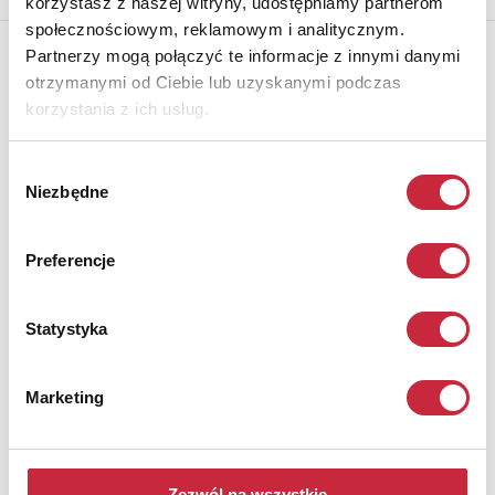
korzystasz z naszej witryny, udostępniamy partnerom
społecznościowym, reklamowym i analitycznym.
Partnerzy mogą połączyć te informacje z innymi danymi
otrzymanymi od Ciebie lub uzyskanymi podczas
korzystania z ich usług.
Wybór
Niezbędne
zgody
Preferencje
Statystyka
Nr katalogowy
1
Marketing
Komoda klasycystyczna
Rosja, Petersburg? 4 ćw. XVIII w.
Zezwól na wszystkie