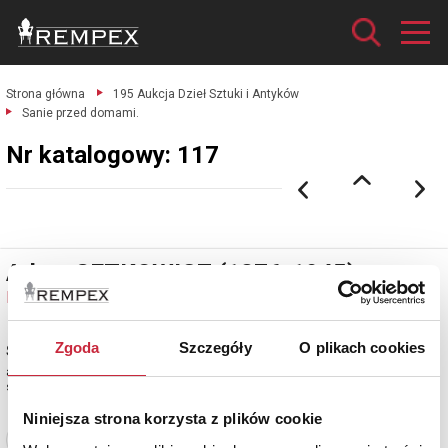
Strona główna
195 Aukcja Dzieł Sztuki i Antyków
Sanie przed domami.
Nr katalogowy: 117
Adam SETKOWICZ (1876-1945)
Nr katalogowy: 117
Zgoda
Szczegóły
O plikach cookies
Sanie przed domami
akwarela, papier; 26,5 x 47,5 cm;
sygn. l. d.: A. Setkowicz
Niniejsza strona korzysta z plików cookie
Zobacz pełne informacje