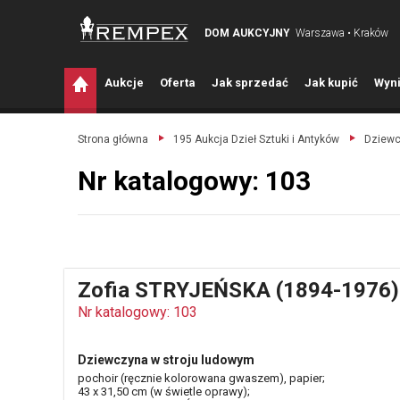
DOM AUKCYJNY
Warszawa • Kraków
A
ukcje
O
ferta
J
ak sprzedać
J
ak kupić
W
yni
Strona główna
195 Aukcja Dzieł Sztuki i Antyków
Dziewc
Nr katalogowy: 103
Zofia STRYJEŃSKA (1894-1976)
Nr katalogowy: 103
Dziewczyna w stroju ludowym
pochoir (ręcznie kolorowana gwaszem), papier;
43 x 31,50 cm (w świetle oprawy);