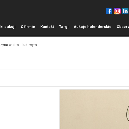
ki aukcji
O
firmie
K
ontakt
T
argi
A
ukcje holenderskie
O
bser
zyna w stroju ludowym.