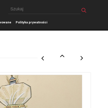
wowane
P
olityka prywatności