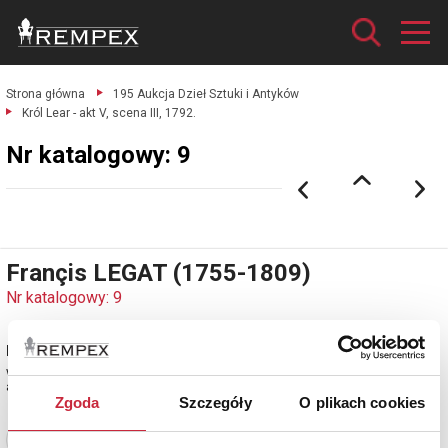
Strona główna
195 Aukcja Dzieł Sztuki i Antyków
Król Lear - akt V, scena III, 1792.
Nr katalogowy: 9
Françis LEGAT (1755-1809)
Nr katalogowy: 9
Król Lear - akt V, scena III, 1792
wg. James BARRY (1741-1806)
akwaforta, papier; 48 x 60,5 cm (w świetle oprawy);
Zgoda
Szczegóły
O plikach cookies
Zobacz pełne informacje