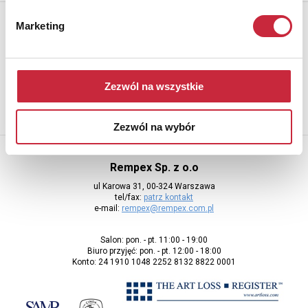
Newsletter
Marketing
Aby otrzymywać informacje o nowych aukcjach, prosimy podać
adres e-mail
Zezwól na wszystkie
Zezwól na wybór
Rempex Sp. z o.o
ul Karowa 31, 00-324 Warszawa
tel/fax:
patrz kontakt
e-mail:
rempex@rempex.com.pl
Salon: pon. - pt. 11:00 - 19:00
Biuro przyjęć: pon. - pt. 12:00 - 18:00
Konto: 24 1910 1048 2252 8132 8822 0001