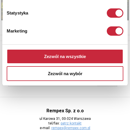
Statystyka
Marketing
Newsletter
Zezwól na wszystkie
Aby otrzymywać informacje o nowych aukcjach, prosimy podać
adres e-mail
Zezwól na wybór
Rempex Sp. z o.o
ul Karowa 31, 00-324 Warszawa
tel/fax:
patrz kontakt
e-mail:
rempex@rempex.com.pl