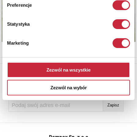
Preferencje
Statystyka
Marketing
Zezwól na wszystkie
Newsletter
Aby otrzymywać informacje o nowych aukcjach, prosimy podać
Zezwól na wybór
adres e-mail