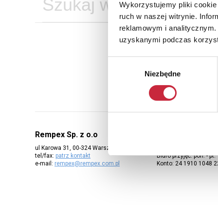
Wykorzystujemy pliki cookie 
ruch w naszej witrynie. Inf
reklamowym i analitycznym. 
uzyskanymi podczas korzysta
Ab
Wybór
Niezbędne
zgody
Rempex Sp. z o.o
ul Karowa 31, 00-324 Warszawa
Salon: pon. - pt. 11:00 -
tel/fax:
patrz kontakt
Biuro przyjęć: pon. - pt.
e-mail:
rempex@rempex.com.pl
Konto: 24 1910 1048 