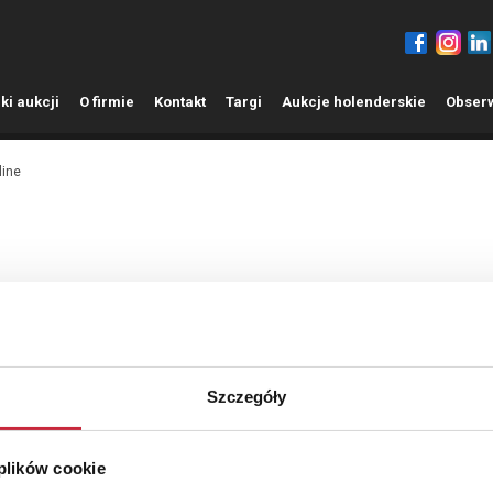
ki aukcji
O
firmie
K
ontakt
T
argi
A
ukcje holenderskie
O
bser
line
Szkło i porcelana
Platery i srebra
Varia
Meble
Szczegóły
Wyników na stronę:
Oferta w mieście:
 plików cookie