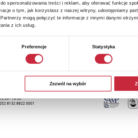
do spersonalizowania treści i reklam, aby oferować funkcje sp
ormacje o tym, jak korzystasz z naszej witryny, udostępniamy p
Partnerzy mogą połączyć te informacje z innymi danymi otrzym
Newsletter
nia z ich usług.
y otrzymywać informacje o nowych aukcjach, prosimy podać adres e-m
Preferencje
Statystyka
Zezwól na wybór
Z
 19:00
 12:00 - 18:00
2252 8132 8822 0001