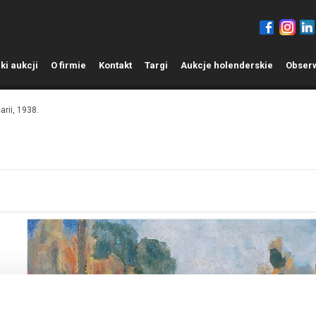
ki aukcji
O
firmie
K
ontakt
T
argi
A
ukcje holenderskie
O
bser
rii, 1938.