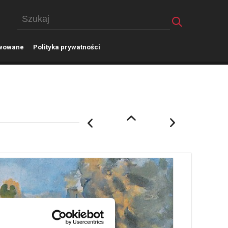
wowane
P
olityka prywatności