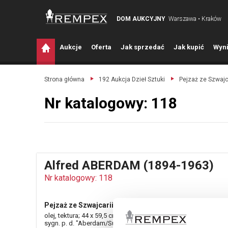
DOM AUKCYJNY
Warszawa • Kraków
A
ukcje
O
ferta
J
ak sprzedać
J
ak kupić
W
yni
Strona główna
192 Aukcja Dzieł Sztuki
Pejzaż ze Szwajca
Nr katalogowy: 118
Alfred ABERDAM (1894-1963)
Nr katalogowy: 118
Pejzaż ze Szwajcarii, 1938
olej, tektura; 44 x 59,5 cm;
sygn. p. d. "Aberdam/Suise 1938;