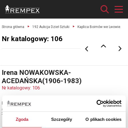
Strona główna
192 Aukcja Dzieł Sztuki
Kaplica Boimów we Lwowie.
Nr katalogowy: 106
Irena NOWAKOWSKA-
ACEDAŃSKA(1906-1983)
Nr katalogowy: 106
Kaplica Boimów we Lwowie
akwarela na podrysowaniu ołówkiem, karton;
29,6 x 35,6 cm;
Zgoda
Szczegóły
O plikach cookies