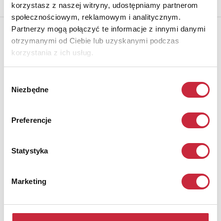
korzystasz z naszej witryny, udostępniamy partnerom
społecznościowym, reklamowym i analitycznym.
Partnerzy mogą połączyć te informacje z innymi danymi
otrzymanymi od Ciebie lub uzyskanymi podczas
korzystania z ich usług.
Wybór
Niezbędne
zgody
Preferencje
Statystyka
Maria JAREMA (1908-1958)
Nr katalogowy
Marketing
1
Formy, 1957
monotypia, tempera, papier naklejony na płótno; 84 x 65 cm;