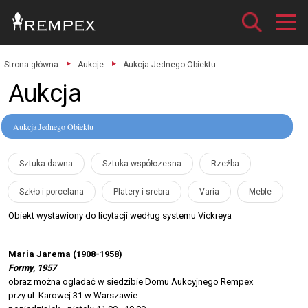
Strona główna
Aukcje
Aukcja Jednego Obiektu
Aukcja
Aukcja Jednego Obiektu
Sztuka dawna
Sztuka współczesna
Rzeźba
Szkło i porcelana
Platery i srebra
Varia
Meble
Obiekt wystawiony do licytacji według systemu Vickreya
Maria Jarema (1908-1958)
Formy, 1957
obraz można ogladać w siedzibie Domu Aukcyjnego Rempex
przy ul. Karowej 31 w Warszawie