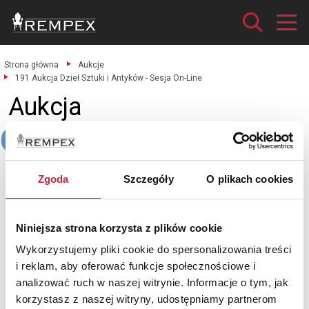
Strona główna
Aukcje
191 Aukcja Dzieł Sztuki i Antyków - Sesja On-Line
Aukcja
191 Aukcja Dzieł Sztuki i Antyków - Sesja On-Line
Sztuka dawna
Sztuka współczesna
Rzeźba
Zgoda
Szczegóły
O plikach cookies
Szkło i porcelana
Platery i srebra
Varia
Meble
Niniejsza strona korzysta z plików cookie
zobacz katalog
Wykorzystujemy pliki cookie do spersonalizowania treści
Znaleziono
0
przedmiotów
i reklam, aby oferować funkcje społecznościowe i
analizować ruch w naszej witrynie. Informacje o tym, jak
Sortuj wg:
korzystasz z naszej witryny, udostępniamy partnerom