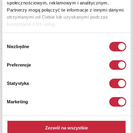
społecznościowym, reklamowym i analitycznym.
Wyników na stronę:
Partnerzy mogą połączyć te informacje z innymi danymi
otrzymanymi od Ciebie lub uzyskanymi podczas
Oferta w mieście:
korzystania z ich usług.
Wybór
Niezbędne
zgody
Newsletter
Preferencje
Aby otrzymywać informacje o nowych aukcjach, prosimy podać
adres e-mail
Statystyka
Marketing
Rempex Sp. z o.o
Zezwól na wszystkie
ul Karowa 31, 00-324 Warszawa