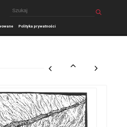
wowane
P
olityka prywatności