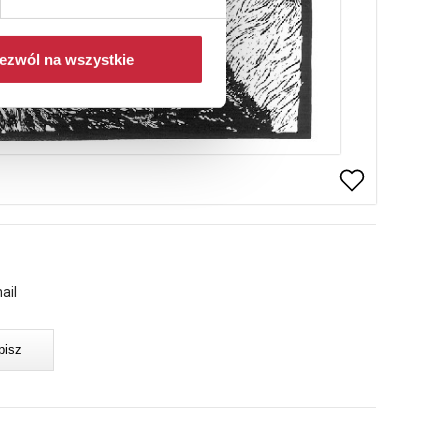
ezwól na wszystkie
ail