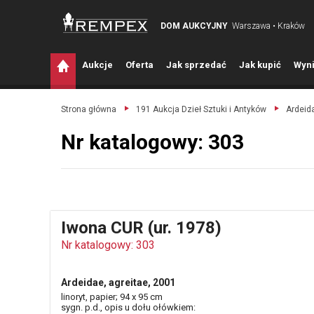
DOM AUKCYJNY
Warszawa • Kraków
A
ukcje
O
ferta
J
ak sprzedać
J
ak kupić
W
yni
Strona główna
191 Aukcja Dzieł Sztuki i Antyków
Ardeida
Nr katalogowy: 303
Iwona CUR (ur. 1978)
Nr katalogowy: 303
Ardeidae, agreitae, 2001
linoryt, papier; 94 x 95 cm
sygn. p.d., opis u dołu ołówkiem: