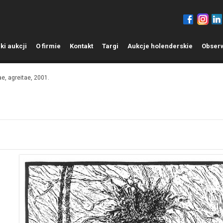
ki aukcji
O
firmie
K
ontakt
T
argi
A
ukcje holenderskie
O
bser
e, agreitae, 2001.