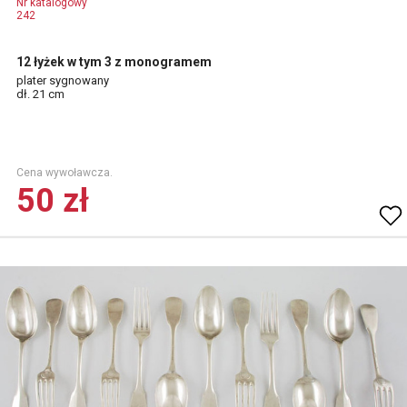
Nr katalogowy
242
12 łyżek w tym 3 z monogramem
plater sygnowany
dł. 21 cm
Cena wywoławcza.
50 zł