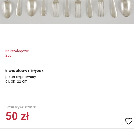
Nr katalogowy
250
5 widelców i 6 łyżek
plater sygnowany
dł. ok. 22 cm
Cena wywoławcza.
50 zł