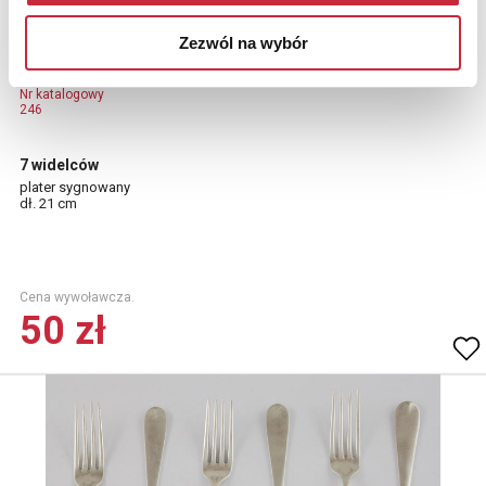
Zezwól na wybór
Nr katalogowy
246
7 widelców
plater sygnowany
dł. 21 cm
Cena wywoławcza.
50 zł