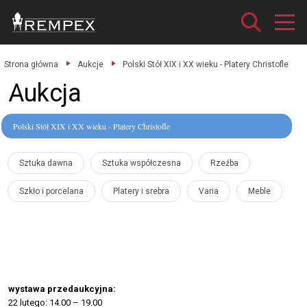
Strona główna
Aukcje
Polski Stół XIX i XX wieku - Platery Christofle
Aukcja
Polski Stół XIX i XX wieku - Platery Christofle
Sztuka dawna
Sztuka współczesna
Rzeźba
Szkło i porcelana
Platery i srebra
Varia
Meble
wystawa przedaukcyjna:
22 lutego: 14.00 – 19.00