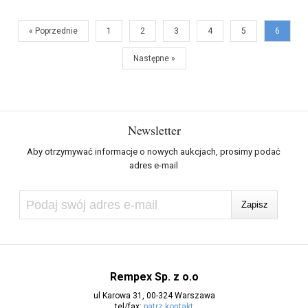
« Poprzednie
1
2
3
4
5
6
Następne »
Newsletter
Aby otrzymywać informacje o nowych aukcjach, prosimy podać
adres e-mail
Rempex Sp. z o.o
ul Karowa 31, 00-324 Warszawa
tel/fax:
patrz kontakt