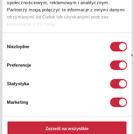
społecznościowym, reklamowym i analitycznym.
8 widelców
Partnerzy mogą połączyć te informacje z innymi danymi
plater sygnowany
dł. 21 cm
otrzymanymi od Ciebie lub uzyskanymi podczas
korzystania z ich usług.
Wybór
Cena wywoławcza.
Niezbędne
zgody
50 zł
Preferencje
Statystyka
Marketing
Zezwól na wszystkie