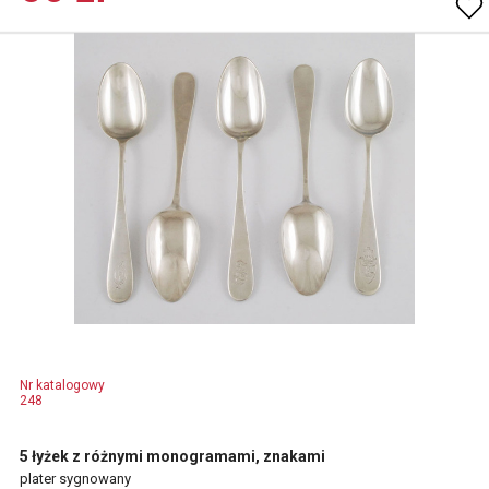
Nr katalogowy
248
5 łyżek z różnymi monogramami, znakami
plater sygnowany