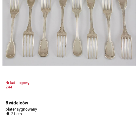
Nr katalogowy
244
8 widelców
plater sygnowany
dł. 21 cm