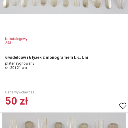
Nr katalogowy
243
6 widelców i 6 łyżek z monogramem L.Ł, Uni
plater sygnowany
dł. 20 i 21 cm
Cena wywoławcza.
50 zł