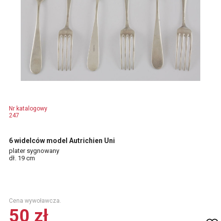
Nr katalogowy
247
6 widelców model Autrichien Uni
plater sygnowany
dł. 19 cm
Cena wywoławcza.
50 zł