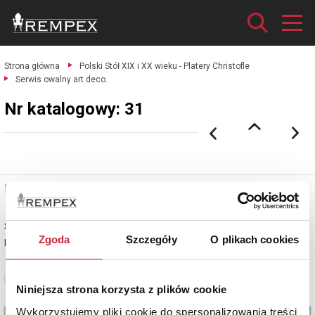
Strona główna
Polski Stół XIX i XX wieku - Platery Christofle
Serwis owalny art deco.
Nr katalogowy: 31
Nr katalogowy: 31
Serwis owalny art deco
Zgoda
Szczegóły
O plikach cookies
plater sygnowany
Zobacz pełne informacje
Niniejsza strona korzysta z plików cookie
Wykorzystujemy pliki cookie do spersonalizowania treści