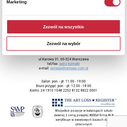
Marketing
adres e-mail
Zezwól na wszystkie
Zezwól na wybór
Rempex Sp. z o.o
ul Karowa 31, 00-324 Warszawa
tel/fax:
patrz kontakt
e-mail:
rempex@rempex.com.pl
Salon: pon. - pt. 11:00 - 19:00
Biuro przyjęć: pon. - pt. 12:00 - 18:00
Konto: 24 1910 1048 2252 8132 8822 0001
Wszystkie pozycje w katalogach sztuki
dawnej z ceną powyżej 8000zł firma ALR
weryfikuje w światowych bazach dzieł
utraconych