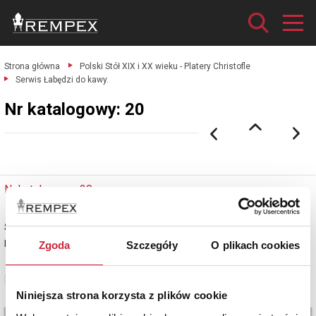
Strona główna
Polski Stół XIX i XX wieku - Platery Christofle
Serwis Łabędzi do kawy.
Nr katalogowy: 20
Nr katalogowy: 20
Serwis Łabędzi do kawy
plater sygnowany, złocenia
Zgoda
Szczegóły
O plikach cookies
Zobacz pełne informacje
Niniejsza strona korzysta z plików cookie