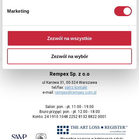
Newsletter
Marketing
Aby otrzymywać informacje o nowych aukcjach, prosimy podać
adres e-mail
Zezwól na wszystkie
Zezwól na wybór
Rempex Sp. z o.o
ul Karowa 31, 00-324 Warszawa
tel/fax:
patrz kontakt
e-mail:
rempex@rempex.com.pl
Salon: pon. - pt. 11:00 - 19:00
Biuro przyjęć: pon. - pt. 12:00 - 18:00
Konto: 24 1910 1048 2252 8132 8822 0001
Wszystkie pozycje w katalogach sztuki