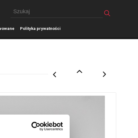
wowane
P
olityka prywatności