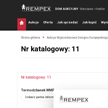
DOM AUKCYJNY
Warszawa • Kraków
A
ukcje
O
ferta
J
ak sprzedać
J
ak kupić
W
yni
Strona główna
Aukcja Wyprzedażowa Designu Europejskieg
Nr katalogowy: 11
Nr katalogowy: 11
Termodzbanek WMF
Zobacz pełne informacje