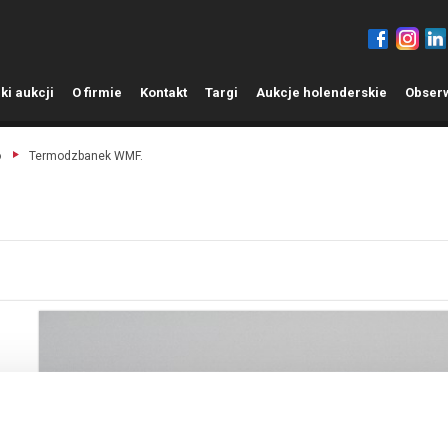
ki aukcji
O
firmie
K
ontakt
T
argi
A
ukcje holenderskie
O
bser
o
Termodzbanek WMF.