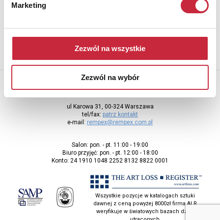
Aby otrzymywać informacje o nowych aukcjach, prosimy podać
Marketing
adres e-mail
Zezwól na wszystkie
Zezwól na wybór
Rempex Sp. z o.o
ul Karowa 31, 00-324 Warszawa
tel/fax:
patrz kontakt
e-mail:
rempex@rempex.com.pl
Salon: pon. - pt. 11:00 - 19:00
Biuro przyjęć: pon. - pt. 12:00 - 18:00
Konto: 24 1910 1048 2252 8132 8822 0001
Wszystkie pozycje w katalogach sztuki
dawnej z ceną powyżej 8000zł firma ALR
weryfikuje w światowych bazach dzieł
utraconych