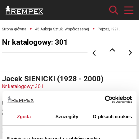
Strona główna
45 Aukcja Sztuki Współczesnej
Pejzaż,1991.
Nr katalogowy: 301
Jacek SIENICKI (1928 - 2000)
Nr katalogowy: 301
Pejzaż,1991
akwarela na podrysowaniu ołówkiem sygn. i dat. p.d.: J.Sienicki 91
Ostrowik
Zgoda
Szczegóły
O plikach cookies
Zobacz pełne informacje
Niniejsza strona korzysta z plików cookie