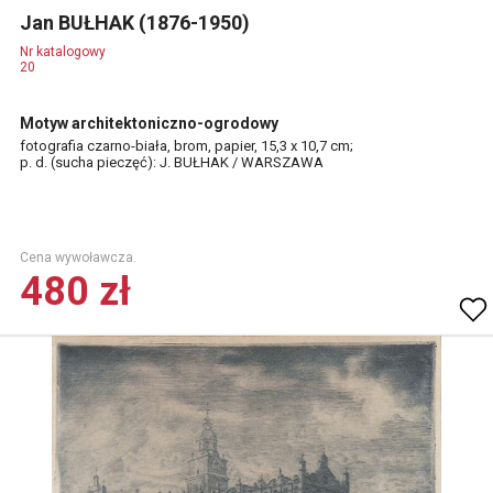
Jan BUŁHAK (1876-1950)
Nr katalogowy
20
Motyw architektoniczno-ogrodowy
fotografia czarno-biała, brom, papier, 15,3 x 10,7 cm;
p. d. (sucha pieczęć): J. BUŁHAK / WARSZAWA
Cena wywoławcza.
480 zł