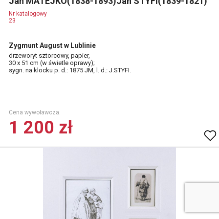
Jan MATEJKO(1838-1893)Jan STYFI(1839-1821)
Nr katalogowy
23
Zygmunt August w Lublinie
drzeworyt sztorcowy, papier,
30 x 51 cm (w świetle oprawy);
sygn. na klocku p. d.: 1875 JM, l. d.: J.STYFI.
Cena wywoławcza.
1 200 zł