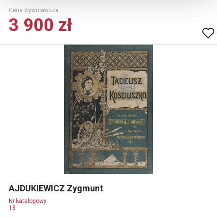
Cena wywoławcza.
3 900 zł
AJDUKIEWICZ Zygmunt
Nr katalogowy
13