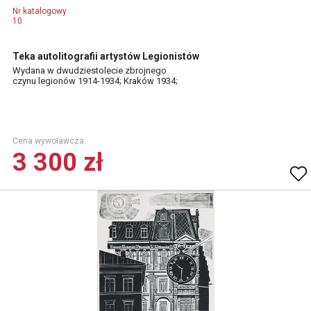
Nr katalogowy
10
Teka autolitografii artystów Legionistów
Wydana w dwudziestolecie zbrojnego
czynu legionów 1914-1934; Kraków 1934;
Cena wywoławcza.
3 300 zł