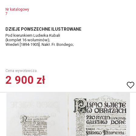
Nr katalogowy
7
DZIEJE POWSZECHNE ILUSTROWANE
Pod kierunkiem Ludwika Kubali
(komplet 16 woluminów);
Wiedeń [1894-1905]. Nakł. Fr. Bondego;
Cena wywoławcza.
2 900 zł