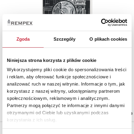
Zgoda
Szczegóły
O plikach cookies
Nr katalogowy
11
Niniejsza strona korzysta z plików cookie
Staroświecki sklep - zestaw drzeworytów
Wykorzystujemy pliki cookie do spersonalizowania treści
10 drzeworytów (11 x 18 cm) ilustrujących
publikację książkę z 1938 r.
i reklam, aby oferować funkcje społecznościowe i
analizować ruch w naszej witrynie. Informacje o tym, jak
korzystasz z naszej witryny, udostępniamy partnerom
społecznościowym, reklamowym i analitycznym.
Cena wywoławcza.
Partnerzy mogą połączyć te informacje z innymi danymi
900 zł
otrzymanymi od Ciebie lub uzyskanymi podczas
korzystania z ich usług.