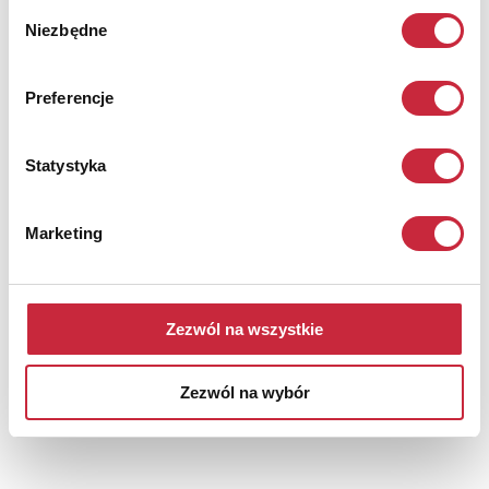
Wybór
Niezbędne
zgody
Preferencje
Statystyka
Marketing
KOSSAK Juliusz
Nr katalogowy
12
Zezwól na wszystkie
Album obrazów historycznych
Zezwól na wybór
Wiedeń [1891] Nakł.
Franciszek Bondy. 51x36 cm, 12 heliograwiur