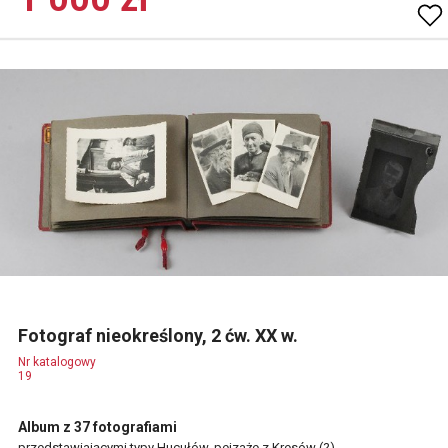
Fotograf nieokreślony, 2 ćw. XX w.
Nr katalogowy
19
Album z 37 fotografiami
przedstawiającymi typy Hucułów, pejzaże z Kresów (?),