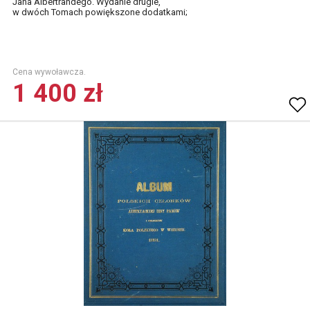
Jana Albertrandego. Wydanie drugie,
w dwóch Tomach powiększone dodatkami;
Cena wywoławcza.
1 400 zł