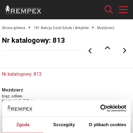
Strona główna
181 Aukcja Dzieł Sztuki i Antyków
Moździerz.
Nr katalogowy: 813
Nr katalogowy: 813
Moździerz
brąz, odlew;
Hiszpania?, XVII w.
Zobacz pełne informacje
Zgoda
Szczegóły
O plikach cookies