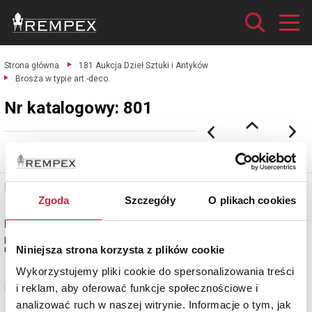
Strona główna
181 Aukcja Dzieł Sztuki i Antyków
Brosza w typie art.-deco.
Nr katalogowy: 801
Nr katalogowy: 801
Zgoda
Szczegóły
O plikach cookies
Brosza w typie art.-deco
platyna, szpila- złoto pr.ok 585,
Niniejsza strona korzysta z plików cookie
masa łączna wyrobu 8.400 g
Wykorzystujemy pliki cookie do spersonalizowania treści
Zobacz pełne informacje
i reklam, aby oferować funkcje społecznościowe i
analizować ruch w naszej witrynie. Informacje o tym, jak