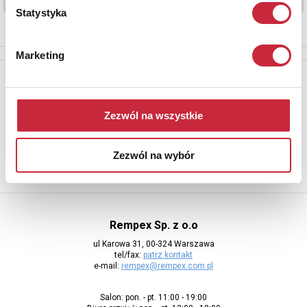
Statystyka
Marketing
Newsletter
Aby otrzymywać informacje o nowych aukcjach, prosimy podać
adres e-mail
Zezwól na wszystkie
Zezwól na wybór
Rempex Sp. z o.o
ul Karowa 31, 00-324 Warszawa
tel/fax:
patrz kontakt
e-mail:
rempex@rempex.com.pl
Salon: pon. - pt. 11:00 - 19:00