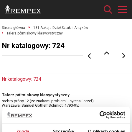
Strona główna
181 Aukcja Dzieł Sztuki i Antyków
Talerz półmiskowy klasycystyczny.
Nr katalogowy: 724
Nr katalogowy: 724
Talerz półmiskowy klasycystyczny
srebro próby 12 (ze znakami probierni - syrena i orzeł);
Warszawa, Samuel Gothelf Schmidt, 1790-95;
herb grawerowany w XIX w.
Zobacz pełne informacje
Zgoda
Szczegóły
O plikach cookies