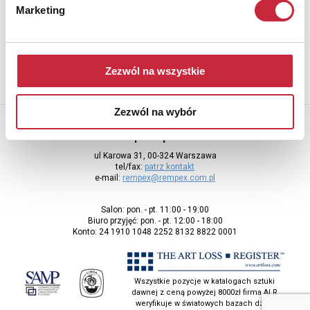
Marketing
Aby otrzymywać informacje o nowych aukcjach, prosimy podać
adres e-mail
Zezwól na wszystkie
Zezwól na wybór
Rempex Sp. z o.o
ul Karowa 31, 00-324 Warszawa
tel/fax:
patrz kontakt
e-mail:
rempex@rempex.com.pl
Salon: pon. - pt. 11:00 - 19:00
Biuro przyjęć: pon. - pt. 12:00 - 18:00
Konto: 24 1910 1048 2252 8132 8822 0001
Wszystkie pozycje w katalogach sztuki
dawnej z ceną powyżej 8000zł firma ALR
weryfikuje w światowych bazach dzieł