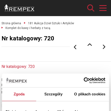
Strona główna
181 Aukcja Dzieł Sztuki i Antyków
Komplet do kawy i herbaty z tacą.
Nr katalogowy: 720
Nr katalogowy: 720
Komplet do kawy i herbaty z tacą
Niemcy, firma L und Co, lata 20. - 30. XX w.;
czarki - Schwäbisch Gmünd, Gottlieb Kurz,
lata 20.-30.XX w.
Zgoda
Szczegóły
O plikach cookies
Zobacz pełne informacje