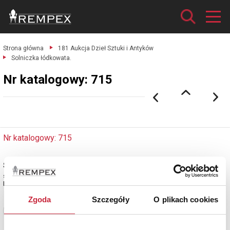
Strona główna
181 Aukcja Dzieł Sztuki i Antyków
Solniczka łódkowata.
Nr katalogowy: 715
Nr katalogowy: 715
Solniczka łódkowata
srebro próby 12;
Polska, Warszawa ?, k. XVIII/ pocz. XIX w.
Zgoda
Szczegóły
O plikach cookies
Zobacz pełne informacje