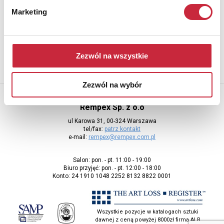
Newsletter
Marketing
Aby otrzymywać informacje o nowych aukcjach, prosimy podać
adres e-mail
Zezwól na wszystkie
Zezwól na wybór
Rempex Sp. z o.o
ul Karowa 31, 00-324 Warszawa
tel/fax:
patrz kontakt
e-mail:
rempex@rempex.com.pl
Salon: pon. - pt. 11:00 - 19:00
Biuro przyjęć: pon. - pt. 12:00 - 18:00
Konto: 24 1910 1048 2252 8132 8822 0001
Wszystkie pozycje w katalogach sztuki
dawnej z ceną powyżej 8000zł firma ALR