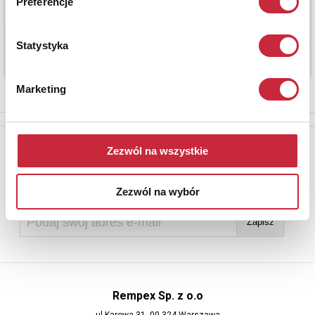
Preferencje
Statystyka
Marketing
Newsletter
Zezwól na wszystkie
Aby otrzymywać informacje o nowych aukcjach, prosimy podać
adres e-mail
Zezwól na wybór
Rempex Sp. z o.o
ul Karowa 31, 00-324 Warszawa