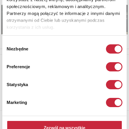
społecznościowym, reklamowym i analitycznym.
Partnerzy mogą połączyć te informacje z innymi danymi
otrzymanymi od Ciebie lub uzyskanymi podczas
korzystania z ich usług.
Wybór
Niezbędne
zgody
Newsletter
Preferencje
Aby otrzymywać informacje o nowych aukcjach, prosimy podać
adres e-mail
Statystyka
Marketing
Rempex Sp. z o.o
Zezwól na wszystkie