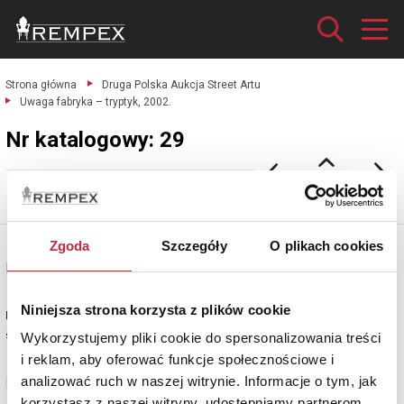
Strona główna
Druga Polska Aukcja Street Artu
Uwaga fabryka – tryptyk, 2002.
Nr katalogowy: 29
M-City
Zgoda
Szczegóły
O plikach cookies
Nr katalogowy: 29
Niniejsza strona korzysta z plików cookie
Uwaga fabryka – tryptyk, 2002
spray, szablon, płyta pilśniowa, 102 x 142 cm (każda)
Wykorzystujemy pliki cookie do spersonalizowania treści
i reklam, aby oferować funkcje społecznościowe i
analizować ruch w naszej witrynie. Informacje o tym, jak
Zobacz pełne informacje
korzystasz z naszej witryny, udostępniamy partnerom