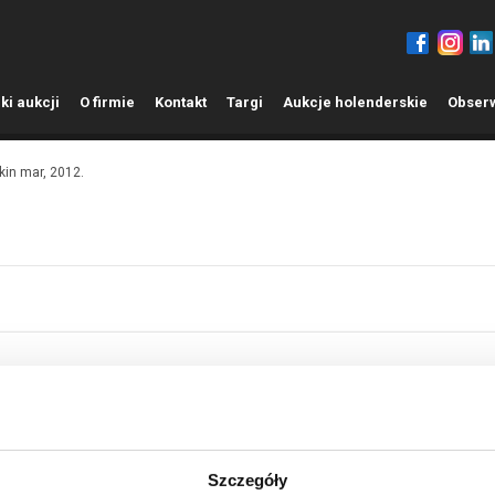
ki aukcji
O
firmie
K
ontakt
T
argi
A
ukcje holenderskie
O
bser
kin mar, 2012.
Szczegóły