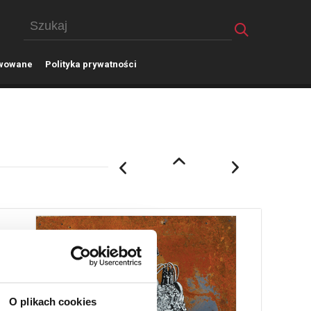
wowane
P
olityka prywatności
O plikach cookies