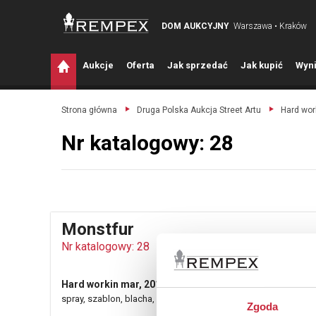
DOM AUKCYJNY
Warszawa • Kraków
A
ukcje
O
ferta
J
ak sprzedać
J
ak kupić
W
yni
Strona główna
Druga Polska Aukcja Street Artu
Hard wor
Nr katalogowy: 28
Monstfur
Nr katalogowy: 28
Hard workin mar, 2012
spray, szablon, blacha, 66 x 45,7 cm
Zgoda