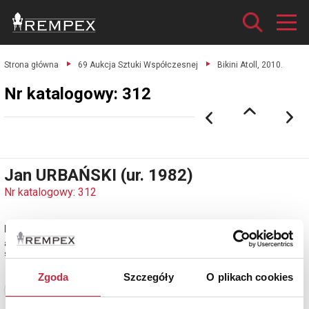
Strona główna
69 Aukcja Sztuki Współczesnej
Bikini Atoll, 2010.
Nr katalogowy: 312
Jan URBAŃSKI (ur. 1982)
Nr katalogowy: 312
Bikini Atoll, 2010
akryl, płótno, 46,5 x 55 cm;
sygn.na odwrociu : JUX
Zgoda
Szczegóły
O plikach cookies
Zobacz pełne informacje