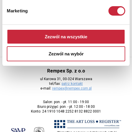
Newsletter
Marketing
Aby otrzymywać informacje o nowych aukcjach, prosimy podać
adres e-mail
Zezwól na wszystkie
Zezwól na wybór
Rempex Sp. z o.o
ul Karowa 31, 00-324 Warszawa
tel/fax:
patrz kontakt
e-mail:
rempex@rempex.com.pl
Salon: pon. - pt. 11:00 - 19:00
Biuro przyjęć: pon. - pt. 12:00 - 18:00
Konto: 24 1910 1048 2252 8132 8822 0001