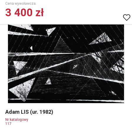
Cena wywoławcza.
3 400 zł
Adam LIS (ur. 1982)
Nr katalogowy
117