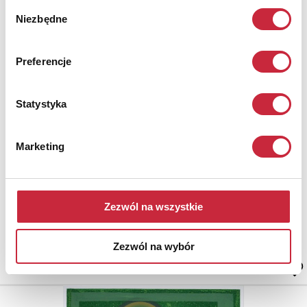
Wybór
Niezbędne
zgody
Preferencje
Henryk PŁÓCIENNIK (ur. 1933)
Statystyka
Nr katalogowy
112
Marketing
Bez tytułu, 1985
autocynkografia, papier, 34,5 x 27 cm;
sygn. i opisana u dołu ołówkiem
Zezwól na wszystkie
Cena wywoławcza.
Zezwól na wybór
1 000 zł