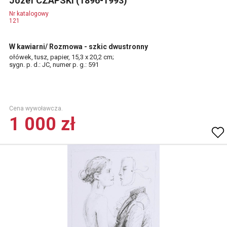
Józef CZAPSKI (1896-1993)
Nr katalogowy
121
W kawiarni/ Rozmowa - szkic dwustronny
ołówek, tusz, papier, 15,3 x 20,2 cm;
sygn. p. d.: JC, numer p. g.: 591
Cena wywoławcza.
1 000 zł