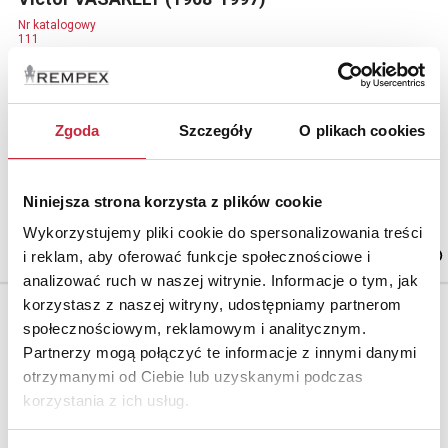
Nr katalogowy
111
Bez tytułu
serigrafia barwna, papier, 60 x 60 cm (odbitka)
sygn. p. d.: `Vasarely` (ołówkiem)
Zgoda
Szczegóły
O plikach cookies
Niniejsza strona korzysta z plików cookie
Cena wywoławcza.
2 500 zł
Wykorzystujemy pliki cookie do spersonalizowania treści
i reklam, aby oferować funkcje społecznościowe i
analizować ruch w naszej witrynie. Informacje o tym, jak
korzystasz z naszej witryny, udostępniamy partnerom
społecznościowym, reklamowym i analitycznym.
Partnerzy mogą połączyć te informacje z innymi danymi
otrzymanymi od Ciebie lub uzyskanymi podczas
korzystania z ich usług.