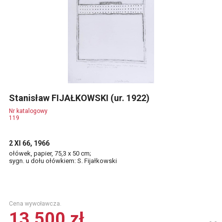
Stanisław FIJAŁKOWSKI (ur. 1922)
Nr katalogowy
119
2 XI 66, 1966
ołówek, papier, 75,3 x 50 cm;
sygn. u dołu ołówkiem: S. Fijałkowski
Cena wywoławcza.
13 500 zł