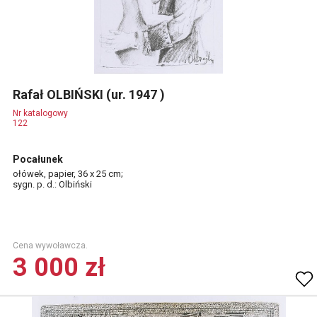
Rafał OLBIŃSKI (ur. 1947 )
Nr katalogowy
122
Pocałunek
ołówek, papier, 36 x 25 cm;
sygn. p. d.: Olbiński
Cena wywoławcza.
3 000 zł