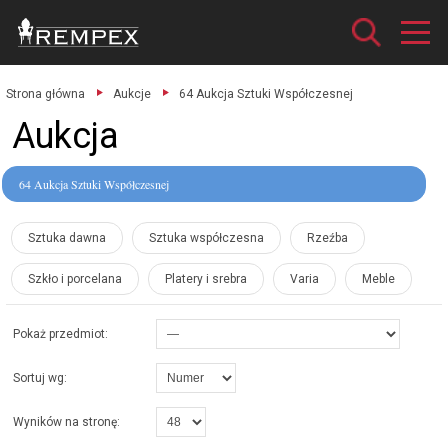
Strona główna
Aukcje
64 Aukcja Sztuki Współczesnej
Aukcja
64 Aukcja Sztuki Współczesnej
Sztuka dawna
Sztuka współczesna
Rzeźba
Szkło i porcelana
Platery i srebra
Varia
Meble
Pokaż przedmiot:
Sortuj wg:
Wyników na stronę: