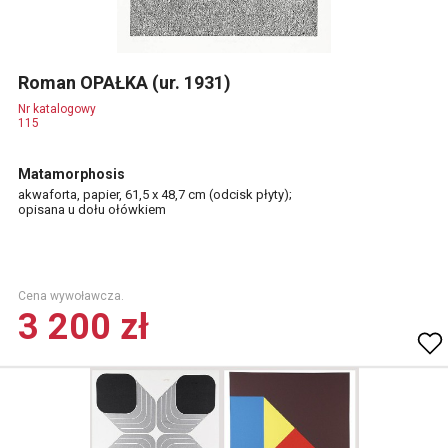
Roman OPAŁKA (ur. 1931)
Nr katalogowy
115
Matamorphosis
akwaforta, papier, 61,5 x 48,7 cm (odcisk płyty);
opisana u dołu ołówkiem
Cena wywoławcza.
3 200 zł