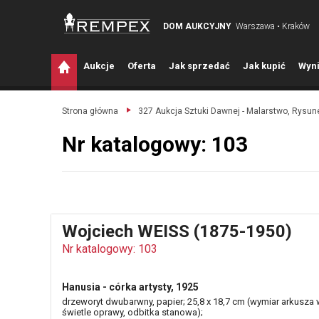
DOM AUKCYJNY
Warszawa • Kraków
A
ukcje
O
ferta
J
ak sprzedać
J
ak kupić
W
yni
Strona główna
327 Aukcja Sztuki Dawnej - Malarstwo, Rysune
Nr katalogowy: 103
Wojciech WEISS (1875-1950)
Nr katalogowy: 103
Hanusia - córka artysty, 1925
drzeworyt dwubarwny, papier; 25,8 x 18,7 cm (wymiar arkusza 
świetle oprawy, odbitka stanowa);