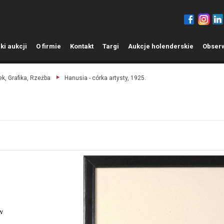
ki aukcji
O
firmie
K
ontakt
T
argi
A
ukcje holenderskie
O
bser
k, Grafika, Rzeźba
Hanusia - córka artysty, 1925.
w