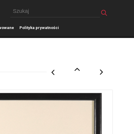
wowane
P
olityka prywatności