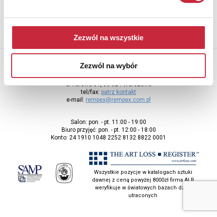
Zezwól na wszystkie
Zezwól na wybór
Rempex Sp. z o.o
ul Karowa 31, 00-324 Warszawa
tel/fax:
patrz kontakt
e-mail:
rempex@rempex.com.pl
Salon: pon. - pt. 11:00 - 19:00
Biuro przyjęć: pon. - pt. 12:00 - 18:00
Konto: 24 1910 1048 2252 8132 8822 0001
Wszystkie pozycje w katalogach sztuki
dawnej z ceną powyżej 8000zł firma ALR
weryfikuje w światowych bazach dzieł
utraconych