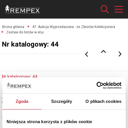
Strona główna
47. Aukcja Wyprzedażowa - ze Zbiorów Kolekcjonera
Zestaw do listów w etui.
Nr katalogowy: 44
Nr katalogowy: 44
Zestaw do listów w etui
alpaka; dł. pióra: 18,7 cm, dł. noża: 22,4 cm, dł. tłoka pieczętnego: 6,5 cm.
Zgoda
Szczegóły
O plikach cookies
Stan zach.: ślady użytkowania
Zobacz pełne informacje
Niniejsza strona korzysta z plików cookie